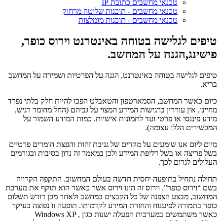
טכנאי מחשבים כתובת IP
טכנאי מחשבים - תוכנות שליטה מרחוק
טכנאי מחשבים - תוכנות מומלצות
טיפים לגלישה בטוחה באינטרנט וירוס כופר,
פישינג,הגנה על המחשב.
טיפים לגלישה בטוחה באינטרנט, הגנה על הפרטיות ושמירה על המחשב
בריא.
כיום כאשר המחשב, הסמארטפון והטאבלט הפכו להיות חלק בלתי נפרד
מחיינו, אין עוררין ברגישות המידע המצוי על גביהם (החל מחומר רגיש,
מידע פיננסי או פרטי ועד לתמונות אישיות. כמות המידע השמור על
המכשירים הללו עצומה).
מיום ליום אנו שומעים על מקרים של גניבת זהות והפצת חומרים פרטיים
בשל פריצה או בשל דליפת המידע ולכן במאמר זה נדון בסיבות ובגורמים
העלולים לגרום לכך.
תחילה נתחיל בתופעה יחסית חדשה בעולם המחשוב. התקפה הקרויה
בשם “וירוס כופר”. וירוס זה הינו וירוס אשר כאשר הוא תוקף את מערכת
המחשוב, מבצע הצפנה של כל הקבצים במחשב ולאחר מכן דורש תשלום
כופר בתמורה לפיענוח והחזרת המידע לקדמותו. תופעה זו נפוצה בעיקר
כאשר משתמשים במערכות הפעלה ישנות כגון Windows XP ,