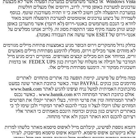
Windows Vista או כאשר משתמשים במערכת הפעלה אשר לא מבצעת
עדכונים למערכת באופן סדיר. לרוב, וירוסים אלו מנצלים חולשות
במערכת ההפעלה ולכן חשוב לדאוג כי זו תהיה מעודכנת שוטף. בנוסף
לשמירה על ביצוע עדכונים אוטומטים למערכת ההפעלה חשוב מאוד
לוודא כי הנכם משתמשים באנטי-וירוס (לא חינמי) אשר מתעדכן באופן
קבוע ונותן מענה מקיף בפני התקפות מסוג זה. (לרוב אנחנו ממליצים על
אנטי-וירוס של ESET אשר עושה את העבודה נאמנה).
בחלק גדול מהמקרים וירוס הכופר מגיע באמצעות פתיחת מיילים מגורמים
לא מזוהים אשר מכילים וירוס, מומלץ להימנע מפתיחת מיילים מאנשים
זרים, במיוחד אם הם מכילים קבצים מצורפים. במקרים רבים מגיע מייל
המדבר על חבילה או משלוח של חברות כגון FEDEX UPS או בדמות
חשבונית ממקור זר. הימנעו מפתיחת מיילים אלו.
כמה מילים על פישינג, קיימת תופעה בה אתרים מתחזים לאתרים
מהימנים כגון בנקים PAYPAL ועוד. כאשר כתובת האתר שונה במעט
מהכתובת האמיתית למשל נניח וציפינו להגיע לאתר www.bank.com
אולם כתובת האתר המתחזה היא www.bannk.com . כאשר נכנס
לאתר הממתחזה ונזין את פרטי הזיהוי, בעלי האתר יקבלו את הפרטים
המזהים שלנו ויוכלו לנצל זו בכדי להכנס לאתר המקורי ולכן שימו לך כי
באתרים רגישים כגון בנקים וכדומה הינכם מאמתים כי האתר אליו
רציתם להכנס הוא האתר הנכון ולא אתר מתחזה.
דוגמא נוספת לפישינג, קיבלתם מייל לאיפוס סיסמא מאתר כלשהו למרות
שלא ביקשתם איפוס סיסמא. לדוגמא איפוס סיסמא מפייסבוק. לעיתי