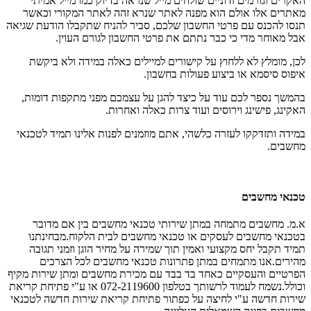
האקרים וגורמים זדוניים שולחים מייל שנראה בדיוק כמו מייל אמיתי
מאתרים אלו אולם הוא מפנה לאתר שנרא זהה לאתר המקורי וכאשר
תנסו להכנס עם פרטי החשבון שלכם, סביר להניח שתקבלו הודעת שגיאה
אבל מאוחר מדי כי כבר נתתם את פרטי החשבון לגורם העוין.
לכן, מומלץ לא ללחוץ על קישורים למיילים כאלה במידה ולא ביקשת
איפוס סיסמא או ביצוע פעולות בחשבון.
בהמשך נספר לכם עוד על כיצד להגן על עצמכם מפני מתקפות דומות,
האקינג, פישינג וירוסים ועוד צרות כאלה ואחרות.
במידה ותזדקקו לעזרה כלשהי, אתם מוזמנים לפנות אלינו תמיד לטכנאי
מחשבים.
טכנאי מחשבים
א.מ. מחשבים מתמחה במתן שירותי טכנאי מחשבים בין אם מדובר
בטכנאי מחשבים לעסקים או טכנאי מחשבים לבית הלקוח.מבחינתנו
תמיד תקבל יחס מקצועי ואמין תוך שמירה על מחיר הוגן וזמני תגובה
מהירים.אנו מתמחים במתן פתרונות טכנאי מחשבים לכל הצרכים
הפרטיים והעסקיים כאחד בד בבד עם מכירת מחשבים ומתן שירות מקיף
וכולל.נשמח לעמוד לרשותך בטלפון 072-2119600 או ע"י פתיחת קריאת
שירות חדשה ע"י לחיצה על כפתור פתיחת קריאת שירות חדשה לטכנאי