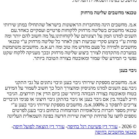
מחשבים בפינה השמאלית העליונה.
טכנאי מחשבים שליטה מרחוק
א.מ. מחשבים הינה מהחברות הראשונות בישראל שהתחילו במתן שירותי
טכנאי מחשבים בשליטה מרחוק ללקוחות פרטיים ועסקיים כאחד.עם
השנים למדנו המון על רצונותם של לקוחותינו,על מה חשוב להם יותר ומה
פחות ע"י ביצוע סקרי שביעות רצון לאחר כל שליטה מרחוק ע"י טכנאי
מחשבים ולמידה כל פעם מחדש מה טוב ומה רע.א.מ. מחשבים משתמשת
במערכת מתקדמת לצורך ביצוע שליטה מרחוק ובכך מעניקה ללקוח שקט
נפשי כי המידע שלו שמור ומאובטח בצורה הטובה ביותר.
גיבוי בענן
א.מ. מחשבים מספקת שירותי גיבוי בענן וגיבוי נתונים על גבי התקני
גיבוי.עם השנים למדנו מהניסיון ומהצורך הכל כך חשוב לשמור על המידע
בטוח ומאובטח בצורה הגבוהה ביותר שכן ביום הדין אין תירוצים. הגיבוי
חייב לעבוד.בין אם גיבוי בענן או גיבוי בהתקן גיבוי חיצוני או פנימי הגיבויים
צריכים לתפקד ב 100%.א.מ. מחשבים מספקת שירותי גיבוי בענן ע"י
שיווק מספר חברות בינלאומיות המתמחות בתחום גיבוי בענן.לפרטים
נוספים לחצו על פתיחת קריאת שירות חדשה בפינה השמאלית העליונה
© 2026 -
עורך דין פשיטת רגל בחיפה
-
עורך דין הוצאה לפועל חיפה
-
טכנאי מחשבים בחיפה