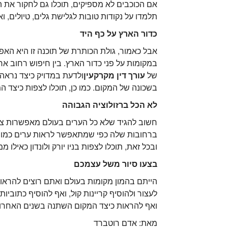
אם הכוכבים לא מספיקים, תוכלו גם לחקור את ה
טכנאי מחשבים - מאמרים נוספים
תלמדו על נקודות טובות לגלישת גלים, טיולים, וא
כדור הארץ על כף היד
שיתופי פעולה טכנאי מחשבים
אבל כאמור, גולת הכותרת של תוכנה זו היא הא
במקומות על פני כדור הארץ. בין חיפוש רחוב אח
של
עורך דין מקרקעין
בשכונה של המקום. כמו כן, תוכלו לצפות כיצד 
לא הכל ברזולוציה הגבוהה
חשוב להגיד שלא כל הערים בעולם מאפשרות צפייה
ברחובות שלה כפי שמתאפשר לראות ערים כמו פרי
ובכל זאת, תוכלו לצפות בניו יורק ולונדון כאילו 
בצעו סיור משל עצמכם
הייתם בהמון מקומות בעולם ואתם רוצים להראו
לעצור ולהוסיף קריינות קול, ואף להוסיף כתוביו
ואף להראות כיצד המקום השתנה בשנים האחרונו
מאת: אדם רוטברד