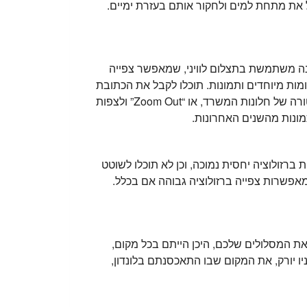
 את מתחת למים ולחקור אותם בעזרת ימיים.
נה משתמשת בתצלום לוויני, שמאפשר צפייה
מות מיוחדים ותמונות. תוכלו לקבל את הכתובת
ולדעת במדויק כיצד נראה הבית וכיצד מגיעים אליו. תוכלו לעשות “Zoom In” ולראות את הטקסטורה של חלונות המשרד, או “Zoom Out” ולצפות
מונות מהשנים האחרונות.
ברזולוציה יחסית נמוכה, וכן לא תוכלו לשוטט
אפשרות צפייה ברזולוציה גבוהה אם בכלל.
 המסלולים שלכם, היכן הייתם בכל מקום,
יו יורק, את המקום שבו התאכסנתם בלונדון,