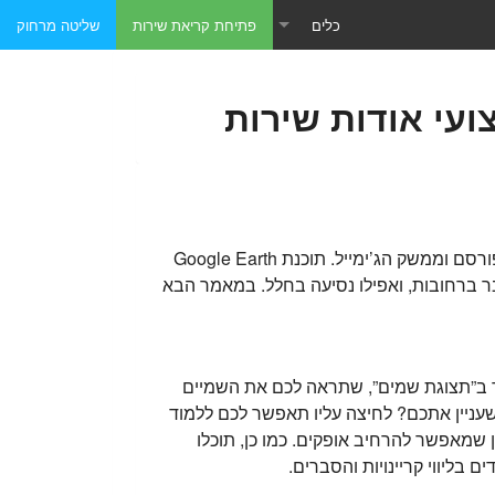
כלים
פתיחת קריאת שירות
שליטה מרחוק
טכנאי מחשבים כתובת IP
טכנאי מחשבים - תוכנות שליטה מרחוק
טכנאי מחשבים - תוכנות מומלצות
כל העולם מונח על כף ידינו. חברת גוגל הייתה מאז ומעולם אחת מהמובילות בתחום האינטרנט, עם מנוע החיפוש המפורסם וממשק הג’ימייל. תוכנת Google Earth
בר ברחובות, ואפילו נסיעה בחלל. במאמר הבא
ר ב”תצוגת שמים”, שתראה לכם את השמיים
 שעניין אתכם? לחיצה עליו תאפשר לכם ללמוד
ן שמאפשר להרחיב אופקים. כמו כן, תוכלו