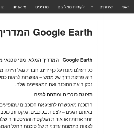
ראשי
שירותים
לקוחות ממליצים
מדריכים
מי אנחנו
צו
תוכנות ושירותים
Google Earth המדריך המלא מפי טכנאי מחשבים מקצועי אודות שירות
טכנאי מחשבים לעסקים
טכנאי מחשבים לבית הלקוח
Google Earth
המדריך המלא מפי טכנאי מח
טכנאי מחשבים שליטה מרחוק
טכנאי מחשבים - ייעוץ ומכירת מחשבים
היא פריצת דרך של ממש – אפשרות לראות כמעט כ
נסקור את התוכנה ואת המאפיינים שלה.
טכנאי מחשבים - שרתים ורשתות
תצוגת כוכבים ומתחת למים
טכנאי מחשבים - גיבוי בענן
התוכנה מאפשרת להציג את הכוכבים שמופיעים 
באותם רגעים – לצפות בכוכבים, גלקסיות, כוכבי
טכנאי מחשבים - שירותי ענן
יותר אודותיו או אודות הגלקסיה וההיסטוריה שלו
לצפות בתמונות עדכניות של סוכנות החלל האמריקאית NASA, שמעדכנת את התמונות כל מספר שעות, ולצפות במאדים בליווי קר
טכנאי מחשבים - מאמרים