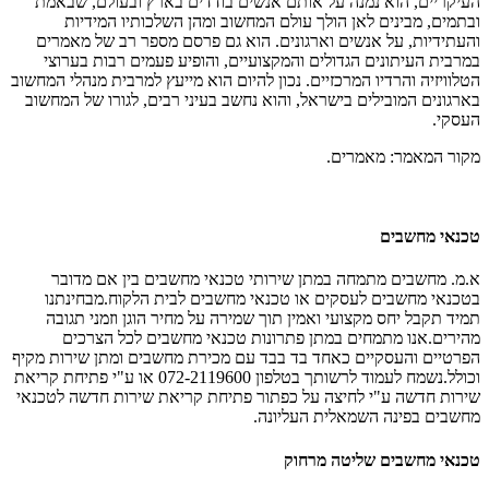
העיקריים, הוא נמנה על אותם אנשים בודדים בארץ ובעולם, שבאמת
ובתמים, מבינים לאן הולך עולם המחשוב ומהן השלכותיו המידיות
והעתידיות, על אנשים וארגונים. הוא גם פרסם מספר רב של מאמרים
במרבית העיתונים הגדולים והמקצועיים, והופיע פעמים רבות בערוצי
הטלוויזיה והרדיו המרכזיים. נכון להיום הוא מייעץ למרבית מנהלי המחשוב
בארגונים המובילים בישראל, והוא נחשב בעיני רבים, לגורו של המחשוב
העסקי.
מקור המאמר: מאמרים.
טכנאי מחשבים
א.מ. מחשבים מתמחה במתן שירותי טכנאי מחשבים בין אם מדובר
בטכנאי מחשבים לעסקים או טכנאי מחשבים לבית הלקוח.מבחינתנו
תמיד תקבל יחס מקצועי ואמין תוך שמירה על מחיר הוגן וזמני תגובה
מהירים.אנו מתמחים במתן פתרונות טכנאי מחשבים לכל הצרכים
הפרטיים והעסקיים כאחד בד בבד עם מכירת מחשבים ומתן שירות מקיף
וכולל.נשמח לעמוד לרשותך בטלפון 072-2119600 או ע"י פתיחת קריאת
שירות חדשה ע"י לחיצה על כפתור פתיחת קריאת שירות חדשה לטכנאי
מחשבים בפינה השמאלית העליונה.
טכנאי מחשבים שליטה מרחוק