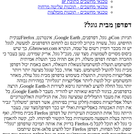
טכנאי מחשבים כתובת IP
טכנאי מחשבים - תוכנות שליטה מרחוק
טכנאי מחשבים - תוכנות מומלצות
דפדפן מבית גוגל?
תגיות: pCon, גוגל, דפדפנים, Google Earth, אינטרנט, Firefoxענקית
החיפוש, גוגל, עשויה בקרוב להיכנס גם לתחום הדפדפנים. למעשה, לגוגל
יש זה מכבר דומיין רשום על שמה, הנקרא Gbrowser.com, כך שיש
ביסוס מסויים לשמועות. מצד שני, מנכ”ל גוגל, אריק שמידט, טען בעבר כי
החברה תפתח דפדפן משלה, רק אם תהיה בכך תועלת אמיתית
למשתמש.תועלת למשתמש?נשאלת השאלה, האם באמת יכול דפדפן
מבית גוגל להועיל למשתמש. מצד אחד, ככל שגוגל מציעה יותר ויותר
אפליקציות מקוונות, התועלת בשימוש בדפדפן מבית גוגל עולה, מאחר
והמשתמש יכול לגשת ליותר אפליקציות “גוגליות” במהירות גבוהה
יותר.גוגל החלה להציע לאחרונה גרסא לשירות ה-Google Earth, הרצה
בדפדפנים, בניגוד לגרסא שאותה יש להוריד. מעבר ל-Google Earth, בל
נשכח את מעבד התמלילים שמציעה גוגל, את הגיליונות האלקטרוניים
ושלל אפליקציות נוספות (חלקן עדיין בפיתוח), אשר דפדפן “משלהן” יגביר
את רמת האבטחה באפליקציות.ואולי יש כבר דפדפן?מצד שני, בעבר
הייתה גוגל אחת התומכות העיקריות של דפדפן Firefox מבית מוזילה, ואף
הייתה בעלת השפעה משמעותית בכל הקשור לפיתוחו. לכן, קשה להאמין
כי גוגל לא תוכל לקבל מ-Firefox בדיוק את אותה תמיכה שדפדפן “גוגלי”
יספק. לכל הפחות, דפדפן Firefox יוכל להציע פלאג-אינס שיתמכו