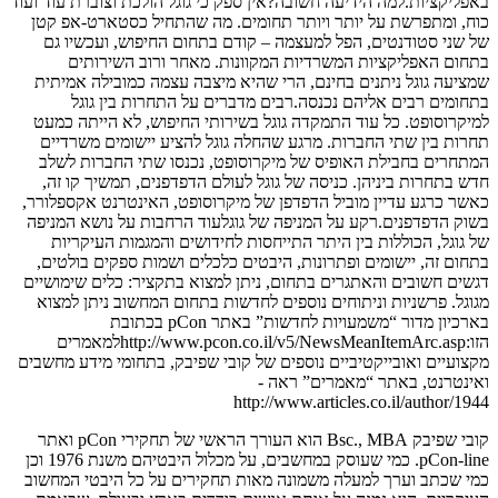
באפליקציות.למה הידיעה חשובה?אין ספק כי גוגל הולכת וצוברת עוד ועוד
כוח, ומתפרשת על יותר ויותר תחומים. מה שהתחיל כסטארט-אפ קטן
של שני סטודנטים, הפל למעצמה – קודם בתחום החיפוש, ועכשיו גם
בתחום האפליקציות המשרדיות המקוונות. מאחר ורוב השירותים
שמציעה גוגל ניתנים בחינם, הרי שהיא מיצבה עצמה כמובילה אמיתית
בתחומים רבים אליהם נכנסה.רבים מדברים על התחרות בין גוגל
למיקרוסופט. כל עוד התמקדה גוגל בשירותי החיפוש, לא הייתה כמעט
תחרות בין שתי החברות. מרגע שהחלה גוגל להציע יישומים משרדיים
המתחרים בחבילת האופיס של מיקרוסופט, נכנסו שתי החברות לשלב
חדש בתחרות ביניהן. כניסה של גוגל לעולם הדפדפנים, תמשיך קו זה,
כאשר כרגע עדיין מוביל הדפדפן של מיקרוסופט, האינטרנט אקספלורר,
בשוק הדפדפנים.רקע על המניפה של גוגלעוד הרחבות על נושא המניפה
של גוגל, הכוללות בין היתר התייחסות לחידושים והמגמות העיקריות
בתחום זה, יישומים ופתרונות, היבטים כלכלים ושמות ספקים בולטים,
דגשים חשובים והאתגרים בתחום, ניתן למצוא בתקציר: כלים שימושיים
מגוגל. פרשניות וניתוחים נוספים לחדשות בתחום המחשוב ניתן למצוא
בארכיון מדור “משמעויות לחדשות” באתר pCon בכתובת
הזו:http://www.pcon.co.il/v5/NewsMeanItemArc.aspלמאמרים
מקצועיים ואובייקטיביים נוספים של קובי שפיבק, בתחומי מידע מחשבים
ואינטרנט, באתר “מאמרים” ראה -
http://www.articles.co.il/author/1944
קובי שפיבק Bsc., MBA הוא העורך הראשי של תחקירי pCon ואתר
pCon-line. כמי שעוסק במחשבים, על מכלול היבטיהם משנת 1976 וכן
כמי שכתב וערך למעלה משמונה מאות תחקירים על כל היבטי המחשוב