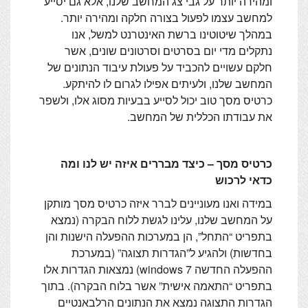
ומהירה יותר על גבי צג המחשב שלנו, אלא גם יסייע
למחשב עצמו לפעול בצורה חלקה ומהירה יותר.
במהלך שיטוטינו ברשת האינטרנט למשל, אנו
נתקלים מדי יום בסרטים וסרטונים שונים, אשר
חלקם עשויים להכביד על פעולת עיבוד הנתונים של
המחשב שלנו, ולעיתים אפילו לגרום לו להיתקע.
כרטיס מסך טוב יכול לסייע בבעיות מסוג אלו, ולשפר
את עבודתו הכללית של המחשב.
כרטיס מסך – כיצד מבררים איזה יש לנו ומה
כדאי לרכוש
במידה ואנו מעוניינים לברר איזה כרטיס מסך מותקן
על המחשב שלנו, עלינו לגשת ללוח הבקרה (נמצא
בתפריט “התחל”, הן במערכות ההפעלה הישנות והן
בחדשות) ולהגיע ל”הגדרות תצוגה” (במערכת
ההפעלה החדשה windows 7) נמצאות הגדרות אלו
בתפריט “התאמה אישית” אשר בלוח הבקרה). בתוך
הגדרות התצוגה נמצא את הנתונים הרלבאנטיים