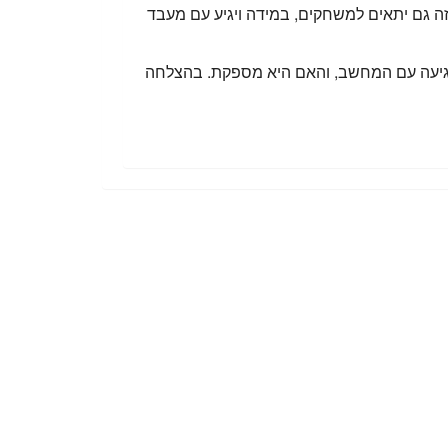
הדבר עשוי להיות מסורבל מעט בגלל משקלו – לפחות 3.5 ק”ג. מחשב שכזה גם יתאים למשחקים, במידה ויגיע עם מעבד
 שמגיעה עם המחשב, והאם היא מספקת. בהצלחה