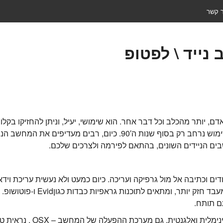
ר קשר
נייד \ לפטופ
דם, יותר מהכלב וכל דבר אחר. הוא שימושי, יעיל, וניתן להחזיקו בק
הראשון הופיע כבר 1982, אולם החל להיכנס לשימוש נרחב רק בסוף שנות ה
ים הניידים השונים, בהתאם לפירמה ולצרכים שלכם.
מודים וכתיבה אל מול גרפיקה ועריכה. כיום כמעט ולא נעשית עריכת ו
מסוג מקינטוש של חברת אפל – הנ
ם תותח.
מחשבי מקינטוש מאופיינים בא