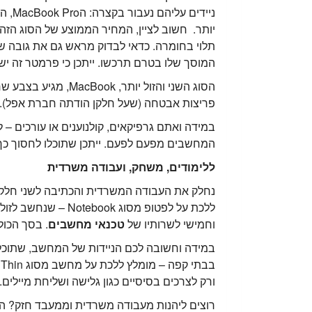
טכנאי מחשבים - מאמרים נוספים
תלוי בחומרה. כדאי לבדוק מראש גם את גובה ש
שיתופי פעולה טכנאי מחשבים
המוסך שלו בטרם תרכשו. ייתכן כי פרמטר זה י
פריצות אבטחה (שעל חלקן הודתה חברת אפל). קחו זאת בח
במידה ואתם גרפיקאים, קולנוענים או עורכים – 
המחשבים מפעם לפעם. ייתכן שתוכלו לחסוך כך כ
ללימודים, משחק, ועבודה משרדית
נחלק את העבודה המשרדית והכתיבה לשני חלקים
ללכת על לפטופ מס
וחמישי לשרותיו של
טכנאי מחשבים
. בסך הכול
במידה וחשובה לכם הניידות של המחשב, שתוכלו
ורק לצרכים בסיסיים כגון גלישה ושליחת מיילים