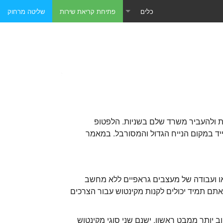
כלים
פתיחת קריאת שירות
שליטה מרחוק
טכנאי מחשבים כתובת IP
טכנאי מחשבים - תוכנות שליטה מרחוק
טכנאי מחשבים - תוכנות מומלצות
לות ולהעביר משרד שלם בשניות. הלפטופ
90′. כיום, רבים מעדיפים את המחשב הנייד במקום הנייח הגדול והמסורבל. במאמר
ידאו ועבודה של מעצבים גראפיים ללא מחשב
חשב לבעל מעבד חזק יותר, ומתאים לתוכנות גראפיות כבדות כגוןEvid ו-פוטושופ. אתם תמיד יכולים לקנות מקינטוש עבור הצרכים
סתטיקה מאוד מינימלית ואלגנטית. גם מערכת ההפעלה של המחשב – OSX , נראית טוב יותר ממבט ראשון. ישנם שני סוגי מקינטוש