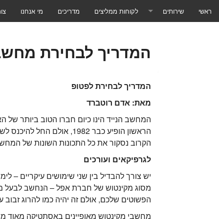
ראשי
שירותים
לקוחות ממליצים
מדריכים
מי אנחנו
צו
תוכנות ושירותים
המדריך לבחירת מחשב 
טכנאי מחשבים לעסקים
טכנאי מחשבים לבית הלקוח
המדריך לבחירת לפטופ
טכנאי מחשבים שליטה מרחוק
מאת: אדם רוטברד
המחשב הנייד הינו כיום חברו הטוב ביותר של הא
טכנאי מחשבים - ייעוץ ומכירת מחשבים
הקרוב נסקור את כל התכונות השונות של המחשב
טכנאי מחשבים - שרתים ורשתות
לגרפיקאים ועורכים
טכנאי מחשבים - גיבוי בענן
יש צורך להבדיל בין שני שימושים עיקריים – לי
טכנאי מחשבים - שירותי ענן
הפשוטים שלכם, אולם זה יהיה כמו להרוג זבוב ע
טכנאי מחשבים - מאמרים