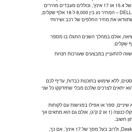
ניידים עליהם נעבור בקצרה: הMacBook Pro, הנחשבים לחזקים והיקרים ביותר של הפירמה, מגיעים עם מסך ברוחב של 15.4 או 17 אינץ’, וכוללים מעבדים מהירים
יותר. חשוב לציין, המחיר הממוצע של הסוג הזה יקר בהרבה ממקבילות שלו בלפטופים של חברות אחרות כגון HP או DELL – המחיר נע בין 8,000 ל-18 אלף שקלים,
וודאו את מחיר החלפים של רכב ושירותי
דל של 13 אינץ’ בלבד. המחשב נחשב לקל לנשיאה, אולם במהלך השנים התגלו בו מספר
שווה להתעניין במבצעים שעורכות חנויות
טים, ללא שימוש בתוכנות כבדות, עדיף לכם
לש, אולם הוא יתאים לצרכים שלכם מבלי שתזדקקו כל שני
יניים, ספר או אפילו בפגישות עם לקוחות
בבתי קפה – מומלץ ללכת על מחשב מסוג Ultra Thin, קטגוריה של מחשבים קומפקטיים במיוחד. המסך שלו קטן ומשקלו כנוצה (1 או 2 ק”ג), אולם גם הוא מתאים אך
ון חשוב.
רוצים ליהנות מעבודה משרדית וממעבד חזק? המחיר יהיה בהתאם, לפחות 8,000 עד 9,000 שקלים. הוא מכונה DeskNote, ולרוב בעל מסך של 17 אינץ’. אם כך,