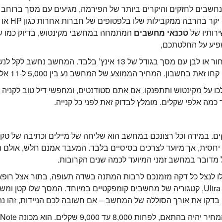
ירותיו של
טכנאי מחשבים
המתמחה במחשבי מקינטוש, בדיוק כמו שת
שפיע על החלטתכם,
הסוג השני והזול יותר, MacBook, מגיע בצבע שחור או לבן עם מסך בגו
שבון. המחיר הממוצע של המחשב נע בין 5,000 ל-11 אלף שקלים.
לכו על מקינטוש ותתפנקו. אם אתם סטודנטים, ומחפשי דיל טוב לקניה 
מה אלפי שקלים. מומלץ לבדוק זאת לפני כל קנייה.
. במידה וכל רצונכם במחשב הוא שליחה של מיילים וכתיבה של טקס
וג Notebook – שנחשב לזול יחסית, אך מיועד לצרכים בסיסיים בלבד. המעבד אמנם ח
 מדובר במחשב זמני המיועד לכמה שנים הקרובות.
 לנצל כל דקה מזמנכם לרבות המתנה בשדה תעופה, בתור אצל רופא ש
. בדקו את אורך הסוללה של המחשב – אם חשובה לכם הניידות, זהו נת