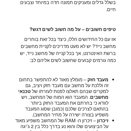
בשלל גדלים ומעניקים תמונה חדה במיוחד וצבעים
חיים.
טיפים חשובים – על מה חשוב לשים דגש?
אז עם כל החידושים הללו, כיצד בכל זאת בוחרים
מחשב נייד? יש לא מעט מדריכים לקניית מחשבים
ברשת האינטרנט, אך בכל קנייה של מחשב נייד, יש
כמה גורמים קבועים שחשוב לשים אליהם לב:
מעבד חזק
– מומלץ מאוד לא להתפשר בתחום
זה וללכת על מחשב עם מעבד חזק ויציב, גם
למקרים שבהם תאלצו לפנות לעזרתו של
טכנאי
מחשבים
. המעבד הוא המוח של המחשב, ויש
לוודא כי בחרתם את המעבד החזק ביותר
בהתאם לצרכים שלכם (כמובן שסוג המעבד
משפיע בצורה ישירה על מחיר המחשב).
זיכרון
– זיכרון ה- RAM של המחשב משפיע מאוד
על הביצועים שלו והוא נע בדרך כלל בין 2 ג’יגה