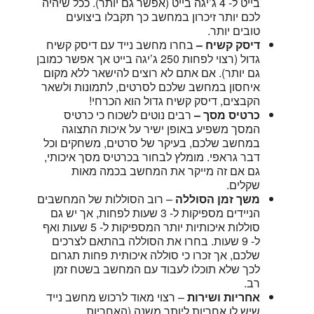
בייט ל- 4 ג’יגה בייט (אפשר גם יותר). ככל שיהיה
לכם יותר זיכרון במחשב כך תקבלו ביצועים
טובים יותר.
דיסק קשיח –
בחרו מחשב נייד עם דיסק קשיח
גדול (רצוי לפחות 250 ג’יגה בייט אך אפשר כמובן
גם יותר). אם אתם לא רוצים להישאר ללא מקום
איחסון במחשב שלכם לסרטים, לתמונות ולשאר
הקבצים, דיסק קשיח גדול הוא הכרחי!
כרטיס מסך –
רבים נוטים לשכוח כי כרטיס
המסך משפיע באופן ישיר על איכות התצוגה
במחשב שלכם, בעיקר של סרטים, משחקים וכל
דבר גראפי. מומלץ לבחור בכרטיס מסך איכותי,
גם אם זה מייקר את המחשב בכמה מאות
שקלים.
משך זמן הסוללה
– רוב הסוללות של המחשבים
הניידים מספיקות ל- 3 שעות לפחות, אך יש גם
סוללות איכותיות יותר המספיקות ל- 5 שעות ואף
ל- 9 שעות. בחרו את הסוללה בהתאם לצרכים
שלכם, אך זכרו כי סוללה איכותית פחות תגרום
לכך שלא תוכלו לעבוד עם המחשב בשטח זמן
רב.
אחריות ושירות
– רצוי מאוד לרכוש מחשב נייד
שיש לו אחריות ליותר משנה (האחריות