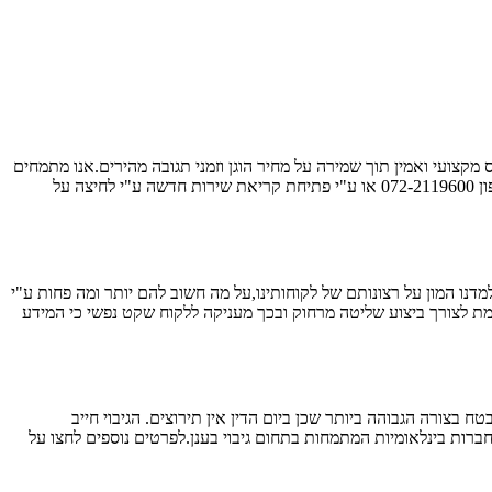
צועי ואמין תוך שמירה על מחיר הוגן וזמני תגובה מהירים.אנו מתמחים
במתן פתרונות טכנאי מחשבים לכל הצרכים הפרטיים והעסקיים כאחד בד בבד עם מכירת מחשבים ומתן שירות מקיף וכולל.נשמח לעמוד לרשותך בטלפון 072-2119600 או ע"י פתיחת קריאת שירות חדשה ע"י לחיצה על
ו המון על רצונותם של לקוחותינו,על מה חשוב להם יותר ומה פחות ע"י
 לצורך ביצוע שליטה מרחוק ובכך מעניקה ללקוח שקט נפשי כי המידע
ח בצורה הגבוהה ביותר שכן ביום הדין אין תירוצים. הגיבוי חייב
מ. מחשבים מספקת שירותי גיבוי בענן ע"י שיווק מספר חברות בינלאומיות המתמחות בתחום גיבוי בענן.לפרטים נוספים לחצו על