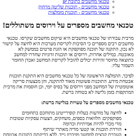
טכנאי מחשבים כתובת IP
טכנאי מחשבים - תוכנות שליטה מרחוק
טכנאי מחשבים - תוכנות מומלצות
טכנאי מחשבים מספרים על וירוסים משתוללים!
מרבית עבודתו של טכנאי מחשבים היא שיקום מחשבים שקרסו. טכנאי
מחשבים רבים מספרים כי הסיבות לקריסת מערכות היא לחיצה על קישור
לא נכון, התקנה של תוכנה מפוקפקת או הזנת פרטים בממשק לא
מאובטח. במילים אחרות, וירוסים או תוכנות זדוניות שחדרו למחשב
כתוצאה מחוסר זהירות יכולים להוביל לקריסת המחשב ואבדן החומר
השמור עליו.
לפיכך, ההמלצה הראשונה של כל טכנאי מחשבים היא התקנת תוכנות
אבטחת מידע. התוכנות פשוטות מאוד להתקנה, והן מבצעות סריקה
אוטומטית של המחשב מפני וירוסים על בסיס יומי, וכן חוסמות את מרבית
המתקפות בזמן גלישה לא בטוחה ברשת.
טכנאי מחשבים מספרים על טעויות בגלישה ברשת:
לחיצה על מודעות בעלות קופירייטינג מתוחכם בתחומים
מפוקפקים: הלוואות כספים, משחקים, הצעות עסקיות שטובות
מדי מכדי להיות אמיתיות וכדומה
הורדת תוכנות או קטעי מדיה מאתרי שיתוף
העברת קבצים למחשב מזיכרון נייד, ללא בדיקתם בתוכנת אבטחת