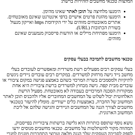
המלצות טכנאי מחשבים לזהירות ברשת:
הימנעו מלחיצה על
תוכן לאתר
שאינו מהימן.
הימנעו מהזנת פרטים אישיים בדפי אינטרנט שאינם מאובטחים.
אתרים מאובטחים מזוהים על ידי הקידומת https ואייקון מנעול
בשורת הכתובות (URL).
הימנעו מפתיחת מיילים או הודעות פייסבוק מנמענים שאינם
מזוהים.
טכנאי מחשבים לתמיכה בבעלי עסקים
בעלי עסקים רבים מפעילים רשת משרדית ומאפשרים לעובדים בעלי
מחשב נייד גישה מרחוק למשרדים. במקרים רבים עובדים ניידים ניגשים
לתיקיות ולמסמכים בשרת המרכזי כשהם באמצע פגישה במקום ציבורי או
עובדים מבית קפה. גישה מבחוץ למשרדים ברשת ציבורית היא אחת
ממקורות הסכנה המרכזיים בעבודה לא מאובטחת. מפעיל הרשת
האלחוטית יכול לשלוט על המחשבים המחוברים אליו ולהכניס תוכן לאתר
המחשוב של החברה, באמצעות כלים ייעודיים. מומלץ להיעזר בטכנאי
מחשבים לצורך הגנה על המחשבים הניידים והגישה שלהם אל ליבת
המחשוב הארגונית.
נושא נוסף שתופס כותרות הוא גלישה ברשתות ציבוריות בפייסבוק,
המהווה מקור להשתלטות על מחשבים. טכנאי מחשבים מנוסים ידעו
לספק לסביבה העסקית שלך הגנה מלאה וערוצי התחברות מוגנים למגרי