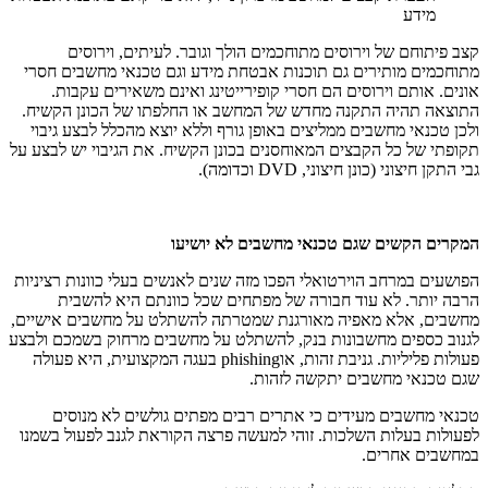
מידע
קצב פיתוחם של וירוסים מתוחכמים הולך וגובר. לעיתים, וירוסים
מתוחכמים מותירים גם תוכנות אבטחת מידע וגם טכנאי מחשבים חסרי
אונים. אותם וירוסים הם חסרי קופירייטינג ואינם משאירים עקבות.
התוצאה תהיה התקנה מחדש של המחשב או החלפתו של הכונן הקשיח.
ולכן טכנאי מחשבים ממליצים באופן גורף וללא יוצא מהכלל לבצע גיבוי
תקופתי של כל הקבצים המאוחסנים בכונן הקשיח. את הגיבוי יש לבצע על
גבי התקן חיצוני (כונן חיצוני, DVD וכדומה).
המקרים הקשים שגם טכנאי מחשבים לא יושיעו
הפושעים במרחב הוירטואלי הפכו מזה שנים לאנשים בעלי כוונות רציניות
הרבה יותר. לא עוד חבורה של מפתחים שכל כוונתם היא להשבית
מחשבים, אלא מאפיה מאורגנת שמטרתה להשתלט על מחשבים אישיים,
לגנוב כספים מחשבונות בנק, להשתלט על מחשבים מרחוק בשמכם ולבצע
פעולות פליליות. גניבת זהות, אוphishing בעגה המקצועית, היא פעולה
שגם טכנאי מחשבים יתקשה לזהות.
טכנאי מחשבים מעידים כי אתרים רבים מפתים גולשים לא מנוסים
לפעולות בעלות השלכות. זוהי למעשה פרצה הקוראת לגנב לפעול בשמנו
במחשבים אחרים.