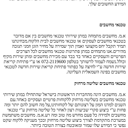
המידע החשובים שלך.
טכנאי מחשבים
א.מ. מחשבים מתמחה במתן שירותי טכנאי מחשבים בין אם מדובר
בטכנאי מחשבים לעסקים או טכנאי מחשבים לבית הלקוח.מבחינתנו
תמיד תקבל יחס מקצועי ואמין תוך שמירה על מחיר הוגן וזמני תגובה
מהירים.אנו מתמחים במתן פתרונות טכנאי מחשבים לכל הצרכים
הפרטיים והעסקיים כאחד בד בבד עם מכירת מחשבים ומתן שירות מקיף
וכולל.נשמח לעמוד לרשותך בטלפון 072-2119600 או ע"י פתיחת קריאת
שירות חדשה ע"י לחיצה על כפתור פתיחת קריאת שירות חדשה לטכנאי
מחשבים בפינה השמאלית העליונה.
טכנאי מחשבים שליטה מרחוק
א.מ. מחשבים הינה מהחברות הראשונות בישראל שהתחילו במתן שירותי
טכנאי מחשבים בשליטה מרחוק ללקוחות פרטיים ועסקיים כאחד.עם
השנים למדנו המון על רצונותם של לקוחותינו,על מה חשוב להם יותר ומה
פחות ע"י ביצוע סקרי שביעות רצון לאחר כל שליטה מרחוק ע"י טכנאי
מחשבים ולמידה כל פעם מחדש מה טוב ומה רע.א.מ. מחשבים משתמשת
במערכת מתקדמת לצורך ביצוע שליטה מרחוק ובכך מעניקה ללקוח שקט
נפשי כי המידע שלו שמור ומאובטח בצורה הטובה ביותר.