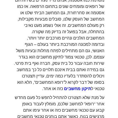
של רופאים ומומחים שונים בתחום הרפואה. אז כמו
אסטמה או סחרחורת, גם המחשב הביתי שלנו או
המחשב של העסק שלנו, סובלים מבעיות מקבילות,
רק מעולם המחשבים. זה אולי נשמע מעט נאיבי
בהתחלה, אבל בפועל זה בדיוק מה שקורה.
המחשבים הולכים ונהיים מורכבים יותר ויותר,
ובדומה למכונה המורכבת ביותר בעולם – הגוף
האנושי, גם הם מתחילים לפתח מחלות ובעיות משל
עצמם. לכן, טכנאי צמוד לתיקון מחשבים הוא בגדר
שירות חובה עבור כל בית עסק, חברה ואף בית פרטי.
גם במידה ואתם בבית אינכם תלויים כל כך במחשב
ויכולים להסתדר בלעדיו כמה ימים, עדיין תצטרכו
בסופו של דבר לקרוא ל”רופא המחשבים”, הלא הוא
טכנאי ל
תיקון מחשבים
כזה או אחר.
על מנת שלא תצטרכו להתחיל לחפש כל פעם מחדש
אחר “רופא” למחשב שלכם, מומלץ לעבוד באופן
קבוע עם טכנאי מחשבים כזה או אחר עימו אתם
מרגישים בנוח. כאשר אתם בוחנים טכנאי מחשבים