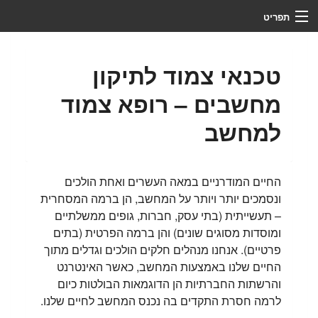
תפריט
צור קשר
טכנאי צמוד לתיקון
מי אנחנו
מחשבים – רופא צמוד
מדריכים
למחשב
לקוחות ממליצים
שירותים
החיים המודרניים במאה העשרים ואחת הולכים
ונסמכים יותר ויותר על המחשב, הן ברמה המסחרית
ראשי
– תעשייתית (בתי עסק, חברות, גופים ממשלתיים
ומוסדות מסוגים שונים) והן ברמה הפרטית (בתים
שליטה מרחוק
פרטיים). אנחנו מנהלים חלקים הולכים וגדלים מתוך
החיים שלנו באמצעות המחשב, כאשר האינטרנט
פתיחת קריאת שירות
והרשתות החברתיות הן הדוגמאות הבולטות כיום
כלים
לרמה חסרת התקדים בה נכנס המחשב לחיים שלנו.