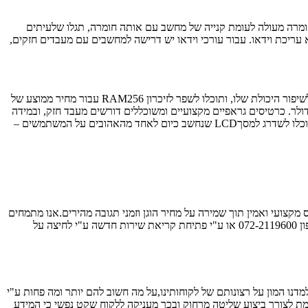
חומרה מעולה לעומת קנייה של מחשב עם אותה חומרה, תגלו שלעיתים
ריכת וידאו. עבור עורכי וידאו יש דרישה למחשבים עם מעבדים חזקים,
במידה ובכל זאת בחרתם לשדרג, להלן מספר מחירים ממוצעים של שדרוג חומרה. שדרוג הזיכרון במחשב נשאר אחת הדרכים הכי אפקטיביות להאצה ולשיפור היכולת שלו, ותוכלו לשפר לזיכרון RAM256 עבור מחיר ממוצע של
דולר. תוכלו לשדרג את הדיסק הקשיח ועל ידי כך להגדיל את נפח הזיכרון שלו – דיסק של 40 ג’יגה יעלה לכם בממוצע 85 דולר, 120 ג’יגה עבור 140 דולר. כרטיסים גראפיים מקצועיים ומשוכללים דורשים מעבד חזק, ובמידה
ויש לכם כזה כרטיס טוב יעלה לכם בין 250 ל-400 דולר. כרטיס קול טוב עשוי לעלות בין 100 ל-300 דולר. אם אתם רוצים לראות סרטים על המחשב, תוכלו לשדרג למסךLCD שנחשב כיום לאחד מהאהובים על המשתמשים –
צועי ואמין תוך שמירה על מחיר הוגן וזמני תגובה מהירים.אנו מתמחים
במתן פתרונות טכנאי מחשבים לכל הצרכים הפרטיים והעסקיים כאחד בד בבד עם מכירת מחשבים ומתן שירות מקיף וכולל.נשמח לעמוד לרשותך בטלפון 072-2119600 או ע"י פתיחת קריאת שירות חדשה ע"י לחיצה על
ו המון על רצונותם של לקוחותינו,על מה חשוב להם יותר ומה פחות ע"י
 לצורך ביצוע שליטה מרחוק ובכך מעניקה ללקוח שקט נפשי כי המידע