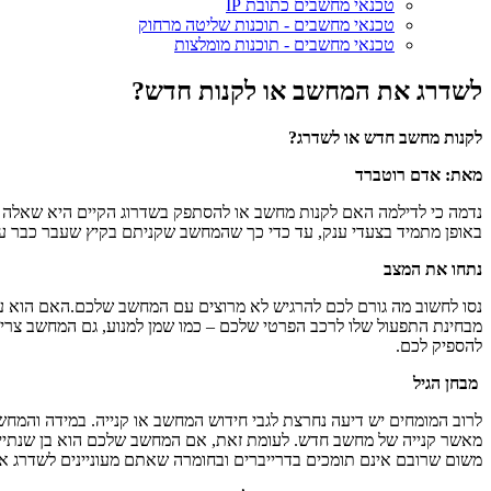
טכנאי מחשבים כתובת IP
טכנאי מחשבים - תוכנות שליטה מרחוק
טכנאי מחשבים - תוכנות מומלצות
לשדרג את המחשב או לקנות חדש?
לקנות מחשב חדש או לשדרג?
מאת: אדם רוטברד
נדמה כי לדילמה האם לקנות מחשב או להסתפק בשדרוג הקיים היא שאלה 
באופן מתמיד בצעדי ענק, עד כדי כך שהמחשב שקניתם בקיץ שעבר כבר עשו
נתחו את המצב
נסו לחשוב מה גורם לכם להרגיש לא מרוצים עם המחשב שלכם.האם הוא ע
מבחינת התפעול שלו לרכב הפרטי שלכם – כמו שמן למנוע, גם המחשב צריך ט
להספיק לכם.
מבחן הגיל
לרוב המומחים יש דיעה נחרצת לגבי חידוש המחשב או קנייה. במידה והמחש
מאשר קנייה של מחשב חדש. לעומת זאת, אם המחשב שלכם הוא בן שנתיים ו
משום שרובם אינם תומכים בדרייברים ובחומרה שאתם מעוניינים לשדרג אל