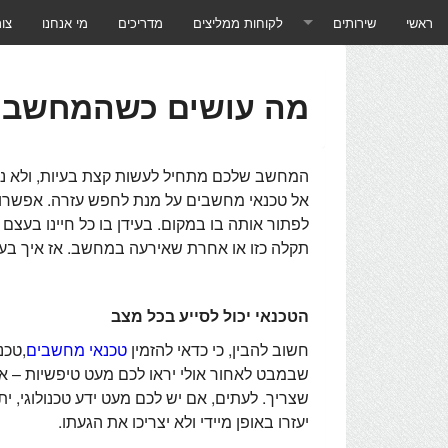
ראשי
שירותים
לקוחות ממליצים
מדריכים
מי אנחנו
צו
תוכנות ושירותים
מה עושים כשהמחשב 
טכנאי מחשבים לעסקים
טכנאי מחשבים לבית הלקוח
המחשב שלכם מתחיל לעשות קצת בעיות, ולא נרא
אל
טכנאי מחשבים על מנת לחפש עזרה. אפשרות 
טכנאי מחשבים שליטה מרחוק
לפתור אותה בו במקום. בעידן בו כל חיינו בעצם
תקלה כזו או אחרת שאירעה במחשב. אז איך בע
טכנאי מחשבים - ייעוץ ומכירת מחשבים
טכנאי מחשבים - שרתים ורשתות
הטכנאי יכול לסייע בכל מצב
טכנאי מחשבים - גיבוי בענן
חשוב להבין, כי כדאי להזמין
טכנאי מחשבים
,טכנ
שבמבט לאחור אולי יראו לכם מעט טיפשיות – א
טכנאי מחשבים - שירותי ענן
שצריך. לעתים, אם יש לכם מעט ידע טכנולוגי, 
יעזרו באופן מיידי ולא יצריכו את הגעתו.
טכנאי מחשבים - מאמרים