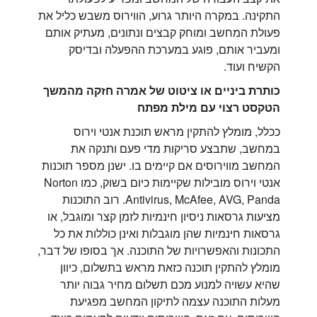
התקינה. במקרה היותר גרוע, הווירוס משבש כליל את
פעולת המחשב ומוחק קבצים ונתונים, מעתיק אותם
ומעביר אותם, פוגע במערכת ההפעלה ובדיסק
הקשיח ועוד.
כותרת ביניים או ציטוט של אמרה חזקה מהמשך
הטקסט רצוי עם מילת מפתח
ככלל, מומלץ להתקין מראש תוכנת אנטי וירוס
במחשב, שתבצע סריקות מדי פעם ותנקה את
המחשב מווירוסים אם קיימים בו. ישנן מספר תוכנות
אנטי וירוס מובילות שקיימות כיום בשוק, כמו Norton
Antivirus, McAfee, AVG, Panda. רוב התוכנות
מציעות גרסאות ניסיון חינמיות לזמן קצר ומוגבל, או
גרסאות חינמיות שהן מוגבלות ואינן כוללות את כל
התכונות והאפשרויות של התוכנה. אך בסופו של דבר,
מומלץ להתקין תוכנה כזאת מראש בתשלום, כיוון
שהיא עשויה למנוע מכם תשלום מחיר גבוה יותר
מעלות התוכנה עצמה לתיקון המחשב מפגיעת