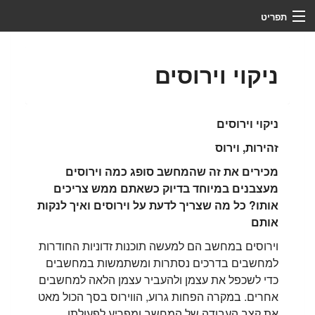
תפריט
צור קשר
ניקוי וירוסים
מי אנחנו
מדריכים
ניקוי וירוסים
לקוחות ממליצים
זהירות, וירוס
מכירים את זה שהמחשב סופג כמה וירוסים
שירותים
מעצבנים במיוחד בדיוק כשאתם ממש צריכים
ראשי
אותו? כל מה שצריך לדעת על וירוסים ואיך לנקות
אותם
שליטה מרחוק
וירוסים במחשב הם למעשה תוכנות זדוניות החודרות
למחשבים בדרכים נסתרות ומשתמשות במחשבים
פתיחת קריאת שירות
כדי לשכפל את עצמן ולהעביר עצמן הלאה למחשבים
כלים
אחרים. במקרה הפחות גרוע, הווירוס בסך הכול מאט
את קצב העבודה של המחשב ומפריע לפעולתו