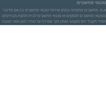
טכנאי מחשבים
א.מ. מחשבים מתמחה במתן שירותי טכנאי מחשבים בין אם מדובר
בטכנאי מחשבים לעסקים או טכנאי מחשבים לבית הלקוח.מבחינתנו
תמיד תקבל יחס מקצועי ואמין תוך שמירה על מחיר הוגן וזמני תגובה
מהירים.אנו מתמחים במתן פתרונות טכנאי מחשבים לכל הצרכים
הפרטיים והעסקיים כאחד בד בבד עם מכירת מחשבים ומתן שירות
מקיף וכולל.נשמח לעמוד לרשותך בטלפון 072-2119600 או ע"י
פתיחת קריאת שירות חדשה ע"י לחיצה על כפתור פתיחת קריאת
שירות חדשה לטכנאי מחשבים בפינה השמאלית העליונה.
טכנאי מחשבים שליטה מרחוק
א.מ. מחשבים הינה מהחברות הראשונות בישראל שהתחילו במתן
שירותי טכנאי מחשבים בשליטה מרחוק ללקוחות פרטיים ועסקיים
כאחד.עם השנים למדנו המון על רצונותם של לקוחותינו,על מה חשוב
להם יותר ומה פחות ע"י ביצוע סקרי שביעות רצון לאחר כל שליטה
מרחוק ע"י טכנאי מחשבים ולמידה כל פעם מחדש מה טוב ומה
רע.א.מ. מחשבים משתמשת במערכת מתקדמת לצורך ביצוע שליטה
מרחוק ובכך מעניקה ללקוח שקט נפשי כי המידע שלו שמור ומאובטח
בצורה הטובה ביותר.