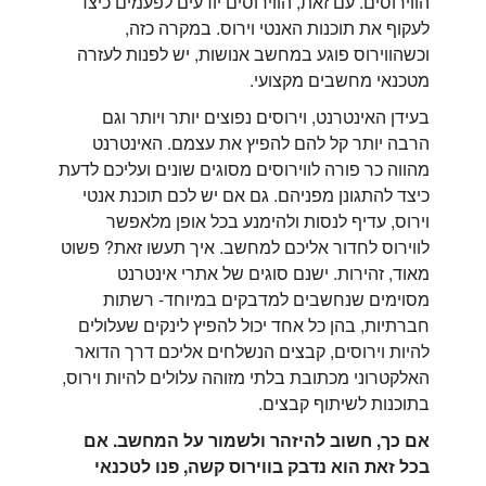
הווירוסים. עם זאת, הווירוסים יודעים לפעמים כיצד
לעקוף את תוכנות האנטי וירוס. במקרה כזה,
וכשהווירוס פוגע במחשב אנושות, יש לפנות לעזרה
מטכנאי מחשבים מקצועי.
בעידן האינטרנט, וירוסים נפוצים יותר ויותר וגם
הרבה יותר קל להם להפיץ את עצמם. האינטרנט
מהווה כר פורה לווירוסים מסוגים שונים ועליכם לדעת
כיצד להתגונן מפניהם. גם אם יש לכם תוכנת אנטי
וירוס, עדיף לנסות ולהימנע בכל אופן מלאפשר
לווירוס לחדור אליכם למחשב. איך תעשו זאת? פשוט
מאוד, זהירות. ישנם סוגים של אתרי אינטרנט
מסוימים שנחשבים למדבקים במיוחד- רשתות
חברתיות, בהן כל אחד יכול להפיץ לינקים שעלולים
להיות וירוסים, קבצים הנשלחים אליכם דרך הדואר
האלקטרוני מכתובת בלתי מזוהה עלולים להיות וירוס,
בתוכנות לשיתוף קבצים.
אם כך, חשוב להיזהר ולשמור על המחשב. אם
בכל זאת הוא נדבק בווירוס קשה, פנו לטכנאי