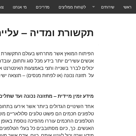
ראשי
שירותים
לקוחות ממליצים
מדריכים
מי אנחנו
צו
תוכנות ושירותים
תקשורת ומדיה – עליי
טכנאי מחשבים לעסקים
טכנאי מחשבים לבית הלקוח
הפיתוח המואץ אשר מתרחש בעולם התקשורת ואמ
אנשים עשירים יותר בידע מכל סוג ותחום, עובדה
טכנאי מחשבים שליטה מרחוק
יכולים לברר בשנייה וחצי באמצעות האינטרנט או 
על תזונה נכונה (או לפחות מנסים) – תוצאה יש
טכנאי מחשבים - ייעוץ ומכירת מחשבים
טכנאי מחשבים - שרתים ורשתות
מידע זמין מיידית – מתזונה נכונה ועד שתלים
טכנאי מחשבים - גיבוי בענן
אחד השינויים הגדולים ביותר אשר אירעו בתחום
טלפונים חכמים הם פשוט טלונים סלולאריים משוכ
טכנאי מחשבים - שירותי ענן
הטלפונים החכמים עוררו מהפיכה נוספת באופן 
האנשים. כך, כיום מסתובבים כל בעלי הטלפונים 
טכנאי מחשבים - מאמרים
מידע שרק יכול לעניין אותם. כיום, אדם אשר מעונ