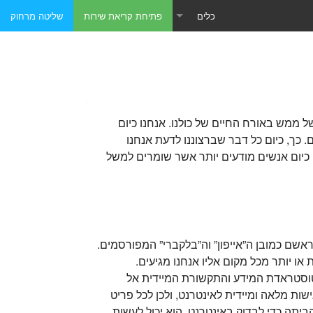
כלים
פתיחת קריאת שירות
שליטה מרחוק
טכנאי מחשבים כתובת IP
טכנאי מחשבים - תוכנות שליטה מרחוק
טכנאי מחשבים - תוכנות מומלצות
ממש באורח החיים של כולנו. אנחנו כיום
 כך, כיום כל דבר שברצוננו לדעת אנחנו
נו כיום אנשים מודעים יותר אשר שומרים למשל
אשם כמובן ה”אייפון” וה”בלקברי” המפורסמים.
ו יותר מכל מקום אליו אנחנו מגיעים.
וטוסטראדת המידע והתקשורת המיידית אל
ות מלאה ומיידית לאינטרנט, ולכן לכל פריט
ביתה כדי לבדוק באינטרנט, הוא יכול לעשות