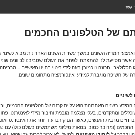
ר קשר
תם של הטלפונים החכמים
צעי המדיה השונים במשך עשרות השנים האחרונות מביא לשינוי של 
 אשר מסייעת לנו להתפתח ולפתח את העולם שסביבנו לכיוונים שונים.
הסלולארי. תכונה זו כמובן באה לידי ביטוי בחיינו האישיים – מרבית
ירה של חשיפה מוגברת למידע ואינפורמציה מתחומים שונים.
 לשיניים
 המידע בשנים האחרונות הוא עליית קרנם של הטלפונים החכמים, ובר
ללים ומתקדמים, בעלי מצלמה מובנית וחיבור מיידי לאינטרנט, פחות א
בו חיים מרבית האנשים, כאשר הם קירבו עוד יותר את האינטרנט וא
החכמים (ומדובר כמובן במאות מיליוני משתמשים בעולם כולו) עם נגיש
יין לברר על
לימודי משפטים
למשל, לא צריך לחכות עד שהוא יגיע ה