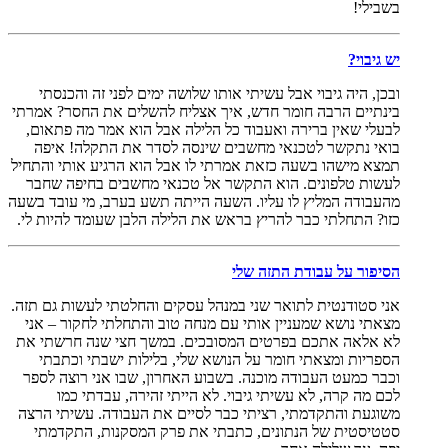
בשבילי!
יש גיבוי?
ובכן, היה גיבוי אבל עשיתי אותו שלושה ימים לפני זה והכנסתי
בינתיים הרבה חומר חדש, איך אצליח להשלים את החסר? אמרתי
לבעלי שאין ברירה ואעבוד כל הלילה אבל הוא אמר מה פתאום,
בואי נתקשר לטכנאי מחשבים שינסה לסדר את התקלה! איפה
תמצא מישהו בשעה כזאת אמרתי לו אבל הוא הרגיע אותי והתחיל
לעשות טלפונים. הוא התקשר אל טכנאי מחשבים בחיפה שחבר
מהעבודה המליץ לו עליו. השעה הייתה תשע בערב, מי עובד בשעה
כזו? התחלתי כבר להריץ בראש את הלילה הלבן שעומד להיות לי.
הסיפור על עבודת התזה שלי
אני סטודנטית לתואר שני במנהל עסקים והחלטתי לעשות גם תזה.
מצאתי נושא שמעניין אותי עם מנחה טוב והתחלתי לחקור – אני
לא אלאה אתכם בפרטים המסובכים. במשך חצי שנה חרשתי את
הספריות ומצאתי חומר על הנושא שלי, בלילות ישבתי וכתבתי
וכבר כמעט העבודה מוכנה. בשבוע האחרון, שבו אני רוצה לספר
לכם מה קרה, לא עשיתי גיבוי. לא הייתי זהירה, עבדתי כמו
משוגעת והתקדמתי, רציתי כבר לסיים את העבודה. עשיתי הרצה
סטטיסטית של הנתונים, כתבתי את פרק המסקנות, התקדמתי