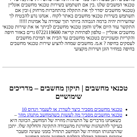
טכנאי המשבים שלנו .בין אם תשתמש בשירות טכנאי מחשבים אונליין
(טכנאי מחשבים יסדר לך את התקלה בהתחברות מרחוק ) ובין אם
תשתמש בשירות טכנאי מחשבים באתר לקוח . אנחנו נדע להבטיח לך
שהשירות יהיה ברמה הגבוהה ביותר תוך שמירה על אמינות !!!!!
התקשר עוד היום אלינו והזמן טכנאי מחשבים לביתך או את שירות טכנאי
מחשבים אונליין – טלפון לפתיחת קריאה 0722119600 גרים באזור חיפה
והקריות ומעוניינים בטכנאי מחשבים עד הבית או תמיכת מחשבים
לעסקים בחיפה ? א.מ. מחשבים שמחה להציע שירות טכנאי מחשבים
בחיפה במחיר הוגן ושירות מקצועי
טכנאי מחשבים | תיקון מחשבים – מדריכים
שימושיים
טכנאי מחשבים מסביר כיצד לשדרג או לשנמך וינדוס 10
טכנאי מחשבים מסביר מה לעשות כשהמחשב מתנהג מוזר
–
כשאנחנו מדברים על התנהגות מוזרה של המחשב, הכוונה היא
בעיקר להתנהגות שחורגת מהעבודה התקינה והחלקה שלו. יתכן
שהתנהגותו המוזרה של המחשב תתחיל בזמני טעינה ומעבר
ארוכים במיוחד במהלך הדלקת המחשב וכיבוי המחשב.