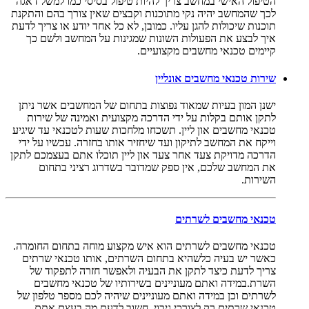
הטיפול האישי במחשב צריך להיות טיפול בסיסי כמו למשל דאגה
לכך שהמחשב יהיה נקי מתוכנות וקבצים שאין צורך בהם והתקנת
תוכנות שיכולות להגן עליו. כמובן, לא כל אחד יודע או צריך לדעת
איך לבצע את הפעולות השונות שמגינות על המחשב ולשם כך
קיימים טכנאי מחשבים מקצועיים.
שירות טכנאי מחשבים אונליין
ישנן המון בעיות שמאוד נפוצות בתחום של המחשבים אשר ניתן
לתקן אותם בקלות על ידי הדרכה מקצועית ואמינה של שירות
טכנאי מחשבים און ליין. תשכחו מלחכות שעות לטכנאי עד שיגיע
וייקח את המחשב לתיקון ועד שיחזיר אותו בחזרה. עכשיו על ידי
הדרכה מדויקת צעד אחר צעד און ליין תוכלו אתם בעצמכם לתקן
את המחשב שלכם, אין ספק שמדובר בשדרוג רציני בתחום
השירות.
טכנאי מחשבים לשרתים
טכנאי מחשבים לשרתים הוא איש מקצוע מוחה בתחום החומרה.
כאשר יש בעיה כלשהיא בתחום השרתים, אותו טכנאי שרתים
צריך לדעת כיצד לתקן את הבעיה ולאפשר חזרה לתפקוד של
השרת.במידה ואתם מעוניינים בשירותיו של טכנאי מחשבים
לשרתים וכן במידה ואתם מעוניינים שיהיה לכם מספר טלפון של
טכנאי שרתים רק לצורכי גיבוי, חשוב לדעת מה בעצם אתם