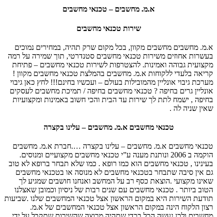
א.מ. מחשבים – טכנאי מחשבים
שירות טכנאי מחשבים
א.מ. מחשבים מחשבים מקוון, בכל מקום שרק תהיה, במחירים נמוכים
בעשרות אחוזים משירות טכנאי מחשבים סטנדרטי, תוך שמירה על רמה
מקצועית גבוהה ואמינות. להצטרפות לשירות טכנאי מחשבים – פתיחת
קריאה בלעדי ללקוחות א.מ. מחשבים בהמלצת טכנאי מחשבים מקוון !
מערכת גיבוי אונליין מהמובילות בעולם – ועכשיו בחינם!!! לחץ כאן גיבוי
אונליין גרים בחיפה ? טכנאי מחשבים בחיפה / תמיכת מחשבים לעסקים
בחיפה , ישמח לתת לך שירות עד הבית והכי חשוב באמינות ומקצועיות
שאין שניה לה .
טכנאי מחשבים א.מ. מחשבים – עלינו בקצרה
טכנאי מחשבים א.מ. מחשבים – עלינו בקצרה ….חברת א.מ. מחשבים
הוקמה ב 2006 ונותנת מענה ע”י טכנאי מחשבים מקצועיים ומנוסים.
בעינינו , טכנאי מחשבים הוא כמו רופא . כמו שלא תבחר ברופא לא טוב
גם אין סיבה שתבחר בטכנאי מחשבים לא מנוסה או בטכנאי מחשבים
שאינו מקצועי .הוצאת כסף רב על המחשב ואנחנו חושבים שמגיע לך
הטוב ביותר . טכנאי מחשבים עם שנים רבות של ניסיון וכמובן שאצלנו
תודעת השירות היא במקום הראשון אצל טכנאי המחשבים שלנו .שביעות
רצון הלקוח הינה במקום הראשון אצל טכנאי המחשבים של א.מ.
מחשבים ולכן נעשה הכל בכדי שתהיה מרוצה שהשירות שתקבל על ידי