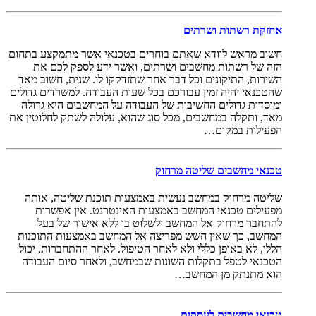
אחזקת רשתות ושרתים
חשוב מראש לוודא שאתם בוחרים בטכנאי אשר מתמקצע בתחום
הזה של רשתות מחשבים ושרתים, ואשר ידע לספק לכם את
השירות, התיקונים וכל דבר אחר שתזדקקו לו. שנית, חשוב מאד
שהטכנאי יהיה זמין עבורכם בכל שעות העבודה. למשרדים גדולים
ומוסדות גדולים החשיבות של העבודה על המחשבים היא גדולה
מאד, ותקלה במחשבים, מכל סוג שהוא, עלולה לשתק לחלוטין את
הפעילות במקום…
טכנאי מחשבים שליטה מרחוק
שליטה מרחוק במחשב נעשית באמצעות תוכנת שליטה, אותה
מפעילים טכנאי המחשב באמצעות האינטרנט. אין אפשרות
להתחבר מרחוק אל המחשב ולשלוט בו ללא אישור של בעל
המחשב, כך שאין חשש מפריצה אל המחשב באמצעות התוכנות
הללו, לא באופן כללי ולא לאחר הטיפול. לאחר ההתחברות, יכול
הטכנאי לטפל בתקלות השונות שבמחשב, ולאחר סיום העבודה
הוא מתנתק מן המחשב…
טכנאי מחשבים לעסקים