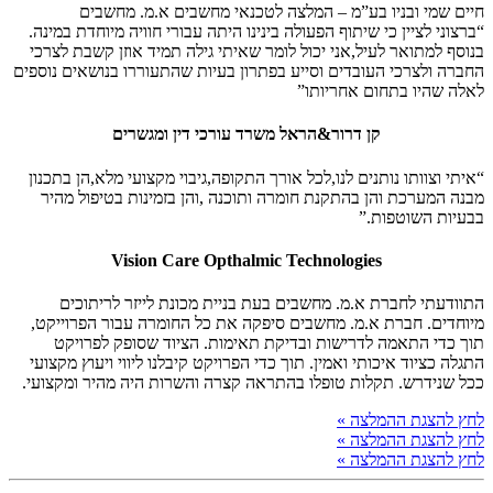
חיים שמי ובניו בע”מ – המלצה לטכנאי מחשבים א.מ. מחשבים
“ברצוני לציין כי שיתוף הפעולה בינינו היתה עבורי חוויה מיוחדת במינה.
בנוסף למתואר לעיל,אני יכול לומר שאיתי גילה תמיד אוזן קשבת לצרכי
החברה ולצרכי העובדים וסייע בפתרון בעיות שהתעוררו בנושאים נוספים
לאלה שהיו בתחום אחריותו”
קן דרור&הראל משרד עורכי דין ומגשרים
“איתי וצוותו נותנים לנו,לכל אורך התקופה,גיבוי מקצועי מלא,הן בתכנון
מבנה המערכת והן בהתקנת חומרה ותוכנה ,והן בזמינות בטיפול מהיר
בבעיות השוטפות.”
Vision Care Opthalmic Technologies
התוודעתי לחברת א.מ. מחשבים בעת בניית מכונת לייזר לריתוכים
מיוחדים. חברת א.מ. מחשבים סיפקה את כל החומרה עבור הפרוייקט,
תוך כדי התאמה לדרישות ובדיקת תאימות. הציוד שסופק לפרויקט
התגלה כציוד איכותי ואמין. תוך כדי הפרויקט קיבלנו ליווי ויעוץ מקצועי
ככל שנידרש. תקלות טופלו בהתראה קצרה והשרות היה מהיר ומקצועי.
לחץ להצגת ההמלצה »
לחץ להצגת ההמלצה »
לחץ להצגת ההמלצה »