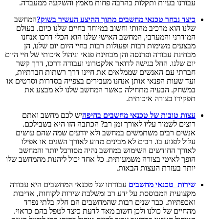
עבורנו בעיות ותקלות בהרבה פחות מאמץ והשקעה ממעבדה.
כיצד נבחר טכנאי מחשבים מתוך ההיצע העשיר בשוק?
המחשב
שלנו הוא מרכיב מהותי וחשוב במיוחד בחיים שלנו כיום. בעולם
המודרני והמערבי, המחשב האישי שלנו הוא הכלי דרכו אנחנו
מבצעים משימות רבות ופעולות רבות בחיי היום יום שלנו, הן
מבחינת עבודה ופרנסה והן מבחינת פנאי וניהול איכותי של חיי היום
יום שלנו. החל בגישה לדואר אלקטרוני ועבודה דרכו, דרך קשר
חברתי עם האנשים שממלאים את חיינו דרך רשתות חברתיות,
ועד שעות הפנאי אותן אנחנו מעבירים בצפייה בסדרות וסרטים או
במשחק. הבעיה מתחילה כאשר המחשב שלנו לא מבצע את
תפקידו בצורה איכותית.
עצות טובות של טכנאי מחשבים בחיפה
יש לכם מחשב ואתם
רוצים לשמור עליו לאורך זמן רב? הכתבה הזו היא בשבילכם.
אנשים רבים משתמשים במחשב ולא יודעים שמה שהם עושים
עלול לפגוע בו. רבים לא מבינים מדוע לאורך השנים או אפילו
לאורך החודשים השימוש במחשב נהיה מסורבל יותר והמחשב
הופך לאיטי בצורה משמעותית. כל אחד יכול ליהנות מהמחשב שלו
יותר בעזרת העצות הבאות.
שירות טכנאי מחשבים
עבודתו של טכנאי המחשבים היא עבודה
מקצועית המבוססת על ידע רב ומשלבת שירות לקוחות, אדיבות
ואכפתיות. כבר שנים רבות שהמחשבים הם חלק בלתי נפרד
מהחיים של כולנו ולכן חשוב מאד לדעת כיצד לטפל בהם כראוי.