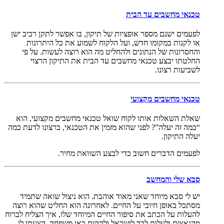
טכנאי מחשבים עד הבית
לפעמים ישנם מספר אופציות של תיקון, בו אפשר לתקן רכיב ישן
או לקנות במקומו חדש, ועל הלקוח לשמוע את כל היתרונות
והחסרונות של הנתונים ולהחליט מה הוא רוצה לעשות. על פי
החלטתו יבצע טכנאי מחשבים עד הבית את התיקון הרצוי
לשביעות רצונו.
טכנאי מחשבים מקצועי
שאלת השאלות אותו לקוח שואל טכנאי מחשבים מקצועי, הוא
“כמה זה יעלה”? לפני שהוא מזמין את הטכנאי, ברצונו לדעת כמה
יעלה התיקון.
לפעמים הדברים חשוב כדי לבצע השוואת מחיר.
סבא שלי והמחשב
יש לי סבא מיוחד שאני מאוד אוהבת. הוא ניצול שואה שתמיד
מסתכל באופן חיובי על החיים. לאחרונה הוא החליט שהוא רוצה
להעלות על הכתב את סיפור החיים המיוחד שלו, איך הצליח לברוח
מהנאצים ולעלות לבד לישראל ולהקים כאן משפחה. הצעתי לו