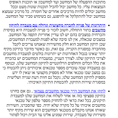
מתוכנת ההפעלה של המחשב ועד למחשבון או תוכנות האופיס
הנמצאות עליו. כל מחשב יכול להכיל תוכנות שונות מעט ובכל
מחשב יכולים להיות מרכיבים אחרים של חומרה. כל מרכיב שנמצא
במחשב יכול להתקלקל או להיפגע, גם בשימוש סביר של המחשב.
היתרונות של פנייה לחברה מקצועית וגדולה עם מעבדה לתיקון
מחשבים
בתור התחלה, חשוב לזכור כי פנייה למעבדה היא בסיסית
והכרחית במצבים בהם יש לנו עדיין אחריות תקפה על המחשב.
במצבים שכאלה, אין לנו סיבה שלא לפנות למעבדת המחשבים,
שכן תיקון המחשב הוא חלק מהשירות שאנחנו צריכים לקבל
מהחברה במסגרת הקנייה. עם זאת, גם כאשר מדובר בתיקון מקיף
יותר שאינו בגבול האחרונות יש יתרונות בולטים למעבדת מחשבים
לצרכי התיקון שלנו. לצורך העניין, במעבדת המחשבים יש בהכרח
את כלל הכלים והחלפים הרלוונטיים לתיקון המחשב שלנו, ובנוסף
גם במעבדה שבה עובדים מספר טכנאים איכותיים ניתן להבטיח כי
גם במצב שבו טכנאי אחד לא מספיק מקצועי או שאין לו ידע
מספיק לתיקון המחשב שלנו, נקבל גם חוות דעת שנייה ושלישית
במסגרת שירות התיקון, להבטחת התיקון האיכותי.
לתקן את המחשב דרך טכנאי מחשבים עצמאי
, גם אם בחרנו
בתיקון ספציפי כזה או אחר לשלוח את המחשב שלנו למעבדת
תיקונים, בכל זאת כדאי לנו להחזיק מספר טלפון של טכנאי
מחשבים איכותי על כל מקרה שלא יהיה. כפי שהסברנו, השירות
שאותו אנחנו מקבלים מטכנאי המחשבים הוא שירות מקיף יותר
משירות של מעבדה, שירות שמגיע אלינו עד הבית ויכול לפתור