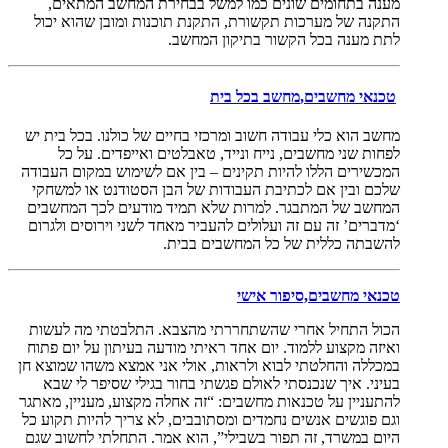
מענה בתחומים שונים כמו למשל בבחירת המחשב המתאים,
התקנה של מערכות תקשורת, התקנת תוכנות ומובן שהוא יכול
לתת מענה בכל הקשור בתיקון המחשב.
טכנאי מחשבים,
מחשב בכל בית
מחשב הוא כלי עבודה חשוב ומרכזי בחיים של כולנו. בכל בית יש
לפחות שני מחשבים, נייח ונייד, טאבלטים ואייפדים. על כל
המכשירים הללו להיות תקינים – בין אם לשימוש במקום העבודה
שלכם ובין אם לכתיבת העבודות של הבן הסטודנט או למשחקי
המחשב של המתבגר. למרות שלא תמיד מודעים לכך המחשבים
‘מדברים’ זה עם זה ועלולים להעביר מאחד לשני וירוסים ולגרום
להשבתה כללית של כל המחשבים בבית.
טכנאי מחשבים,סיפור אישי
הכול התחיל אחרי שהשתחררתי מהצבא. התלבטתי מה לעשות
ואיזה מקצוע ללמוד. יום אחד ראיתי מודעה בעיתון על יום פתוח
במכללה והחלטתי לבוא ולראות, אולי אני אמצא משהו שמוצא חן
בעיני. איך שנכנסתי לאולם פגשתי בחור בגילי שסיפר לי שבא
להתעניין על טכנאות מחשבים: “זה אחלה מקצוע, מעניין, מאתגר
וגם פוגשים אנשים נחמדים ומסתובבים, לא צריך להיות תקוע כל
היום במשרד, זה תפור בשבילי”, הוא אמר. התחלתי לחשוב שגם