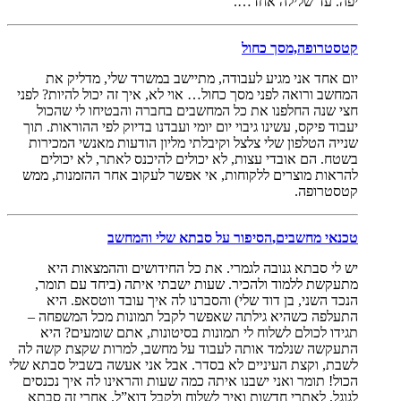
יפה. עד שלילה אחד….
קטסטרופה,מסך כחול
יום אחד אני מגיע לעבודה, מתיישב במשרד שלי, מדליק את
המחשב ורואה לפני מסך כחול… אוי לא, איך זה יכול להיות? לפני
חצי שנה החלפנו את כל המחשבים בחברה והבטיחו לי שהכול
יעבוד פיקס, עשינו גיבוי יום יומי ועבדנו בדיוק לפי ההוראות. תוך
שנייה הטלפון שלי צלצל וקיבלתי מליון הודעות מאנשי המכירות
בשטח. הם אובדי עצות, לא יכולים להיכנס לאתר, לא יכולים
להראות מוצרים ללקוחות, אי אפשר לעקוב אחר ההזמנות, ממש
קטסטרופה.
טכנאי מחשבים,
הסיפור על סבתא שלי והמחשב
יש לי סבתא גנובה לגמרי. את כל החידושים וההמצאות היא
מתעקשת ללמוד ולהכיר. שעות ישבתי איתה (ביחד עם תומר,
הנכד השני, בן דוד שלי) והסברנו לה איך עובד ווטסאפ. היא
התעלפה כשהיא גילתה שאפשר לקבל תמונות מכל המשפחה –
תגידו לכולם לשלוח לי תמונות בסיטונות, אתם שומעים? היא
התעקשה שנלמד אותה לעבוד על מחשב, למרות שקצת קשה לה
לשבת, וקצת העיניים לא בסדר. אבל אני אעשה בשביל סבתא שלי
הכול! תומר ואני ישבנו איתה כמה שעות והראינו לה איך נכנסים
לגוגל, לאתרי חדשות ואיך לשלוח ולקבל דוא”ל. אחרי זה סבתא