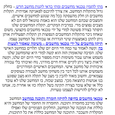
מתי להזמין טכנאי מחשבים ומתי כדאי לקנות מחשב חדש
– בחלק
גדול מתקלות המחשב, אין צורך להיכנס לפאניקה אמיתית. תקלות
מחשבים הן חלק מהעסקה בכל מה שנוגע למחשבים אישיים,
והמצבים שבהם המחשב שלנו הוא באמת טוטאל לוס הם לא
מצבים נפוצים מדי. במרבית המקרים, תקלת המחשבים שלנו
תיפתר בצורה פשוטה למדי על ידי טכנאי מחשבים מקצועי, משום
שאחוז ניכר מתקלות המחשבים הנפוצות הן תקלות תפעוליות אותן
ניתן לתקן באמצעות שינוי הגדרות או עבודה על המחשב עצמו.
תיקון מחשבים על ידי טכנאי מחשבים – משימה שאסור לטעות
בה
:קשה לאמוד עד כמה חיי היום יום שלנו תלויים במחשב האישי
שלנו. הסיבה שהאומדן הזה הוא קשה למדי היא שהמחשב שלנו
משמש אותנו עבור משימות רבות מספור בחיי היום יום שלנו, וקשה
לראות כיצד ניתן לקיים אורח חיים מודרני, נוח ואיכותי בלי עבודה
איכותית של מחשב אישי. המחשבים האישיים המודרניים
משמשים אותנו לכל דבר בין משחקי מחשב לעבודה כעוסקים
עצמאיים, וחשוב מאוד להבין כי מצב של תקלה הוא מצב שפוגע
בנו אנושות כתוצאה מכך. במצב שכזה, בו המחשב שלנו לא עובד
כלל או שלא עובד בצורה תקינה בשל תקלה כזו או אחרת בו, אנחנו
לא יכולים להרשות לעצמנו טעויות.
טכנאי מחשבים בחיפה לתיקון חומרה ותוכנה במחשב
המחשב
שלנו מורכב מחומרה ותוכנה. החומרה זה החומר של המחשב והיא
כוללת את המבנה של המחשב, החלקים הפנימיים שלו ואפילו
המקלדת והעכבר. התוכנה של המחשב כוללת את כל התוכנות,