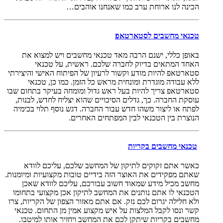
הכינה לנו ארוחת ערב כמו שאנחנו אוהבים…
טכנאי מחשבים לסטארטאפ
באופן כללי, ישנם הרבה מאד טכנאי מחשבים ויש למצוא את
האחד המתאים בדיוק לחברה שלכם. ראשית, על טכנאי
סטארטאפ להיות מודע וקשור לרעיון של הפיתוח האישי והיצירתי
ללא עבודה מוגדרת ומונחית מראש כל הזמן. כמו כן, טכנאי
סטארטאפ צריך להיות בעל ראש גדול ומומחה בעיקר בתחום שבו
עוסקת החברה. כך, גדלים הסיכויים שהוא יצליח לחדש, לבנות,
לפתח או ליצור משהו חדש עבור החברה. דגש נוסף תלוי בכימיה
הנוצרת בין הטכנאי לבין המפתחים האחרים.
טכנאי מחשבים בקריות
כאשר אתם זקוקים לתיקון של המחשב שלכם, עליכם לוודא
שאתם מפקידים את האוצר הזה בידיים טובות מקצועיות ומיומנות.
מחשב מכיל מידע שמאוד חשוב עבורכם, עליכם לוודא שאכן
הטכנאי לו אתם נותנים את המחשב לתיקון אכן מקצועי בתחומו
ולא חלילה יגרום לכם נזק. אם אתם מאזור הצפון של הקריות, צרו
קשר ונסו לקבל המלצות על איש מקצוע אמין מן התחום. טכנאי
מחשבים בקריות שיתקן לכם את המחשב ויחזיר אותו למיטבו.