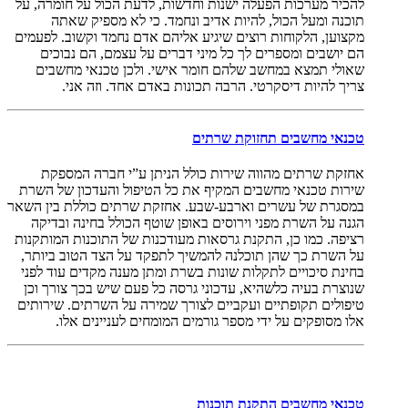
להכיר מערכות הפעלה ישנות וחדשות, לדעת הכול על חומרה, על
תוכנה ומעל הכול, להיות אדיב ונחמד. כי לא מספיק שאתה
מקצוען, הלקוחות רוצים שיגיע אליהם אדם נחמד וקשוב. לפעמים
הם יושבים ומספרים לך כל מיני דברים על עצמם, הם נבוכים
שאולי תמצא במחשב שלהם חומר אישי. ולכן טכנאי מחשבים
צריך להיות דיסקרטי. הרבה תכונות באדם אחד. וזה אני.
טכנאי מחשבים תחזוקת שרתים
אחזקת שרתים מהווה שירות כולל הניתן ע”י חברה המספקת
שירות טכנאי מחשבים המקיף את כל הטיפול והעדכון של השרת
במסגרת של עשרים וארבע-שבע. אחזקת שרתים כוללת בין השאר
הגנה על השרת מפני וירוסים באופן שוטף הכולל בחינה ובדיקה
רציפה. כמו כן, התקנת גרסאות מעודכנות של התוכנות המותקנות
על השרת כך שהן תוכלנה להמשיך לתפקד על הצד הטוב ביותר,
בחינת סיכויים לתקלות שונות בשרת ומתן מענה מקדים עוד לפני
שנוצרת בעיה כלשהיא, עדכוני גרסה כל פעם שיש בכך צורך וכן
טיפולים תקופתיים ועקביים לצורך שמירה על השרתים. שירותים
אלו מסופקים על ידי מספר גורמים המומחים לעניינים אלו.
טכנאי מחשבים התקנת תוכנות