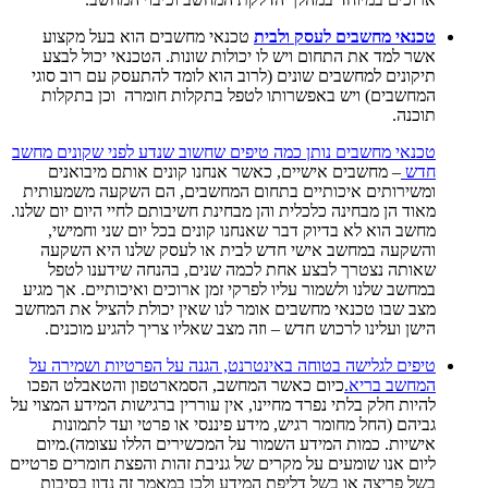
טכנאי מחשבים לעסק ולבית
טכנאי מחשבים הוא בעל מקצוע
אשר למד את התחום ויש לו יכולות שונות. הטכנאי יכול לבצע
תיקונים למחשבים שונים (לרוב הוא לומד להתעסק עם רוב סוגי
המחשבים) ויש באפשרותו לטפל בתקלות חומרה וכן בתקלות
תוכנה.
טכנאי מחשבים נותן כמה טיפים שחשוב שנדע לפני שקונים מחשב
חדש
– מחשבים אישיים, כאשר אנחנו קונים אותם מיבואנים
ומשירותים איכותיים בתחום המחשבים, הם השקעה משמעותית
מאוד הן מבחינה כלכלית והן מבחינת חשיבותם לחיי היום יום שלנו.
מחשב הוא לא בדיוק דבר שאנחנו קונים בכל יום שני וחמישי,
והשקעה במחשב אישי חדש לבית או לעסק שלנו היא השקעה
שאותה נצטרך לבצע אחת לכמה שנים, בהנחה שידענו לטפל
במחשב שלנו ולשמור עליו לפרקי זמן ארוכים ואיכותיים. אך מגיע
מצב שבו טכנאי מחשבים אומר לנו שאין יכולת להציל את המחשב
הישן ועלינו לרכוש חדש – וזה מצב שאליו צריך להגיע מוכנים.
טיפים לגלישה בטוחה באינטרנט, הגנה על הפרטיות ושמירה על
המחשב בריא.
כיום כאשר המחשב, הסמארטפון והטאבלט הפכו
להיות חלק בלתי נפרד מחיינו, אין עוררין ברגישות המידע המצוי על
גביהם (החל מחומר רגיש, מידע פיננסי או פרטי ועד לתמונות
אישיות. כמות המידע השמור על המכשירים הללו עצומה).מיום
ליום אנו שומעים על מקרים של גניבת זהות והפצת חומרים פרטיים
בשל פריצה או בשל דליפת המידע ולכן במאמר זה נדון בסיבות