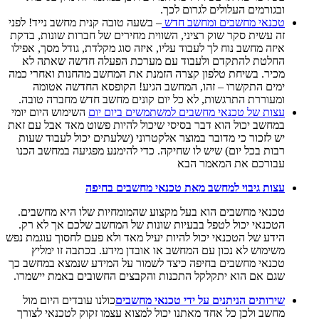
ובגורמים העלולים לגרום לכך.
טכנאי מחשבים ומחשב חדש
– בשעה טובה קנית מחשב נייד! לפני
זה עשית סקר שוק רציני, השווית מחירים של חברות שונות, בדקת
איזה מחשב נוח לך לעבוד עליו, איזה סוג מקלדת, גודל מסך, אפילו
החלטת להתקדם ולעבוד עם מערכת הפעלה חדשה שאתה לא
מכיר. בשיחת טלפון קצרה הזמנת את המחשב מהחנות ואחרי כמה
ימים התקשרו – זהו, המחשב הגיע! הקופסא החדשה אטומה
ומעוררת התרגשות, לא כל יום קונים מחשב חדש מחברה טובה.
עצות של טכנאי מחשבים למשתמשים ביום יום
השימוש היום יומי
במחשב יכול הוא דבר בסיסי שיכול להיות פשוט מאד אבל עם זאת
יש לזכור כי מדובר במוצר אלקטרוני (שלעתים יכול לעבוד שעות
רבות בכל יום) שיש לו שחיקה. כדי להימנע מפגיעה במחשב הכנו
עבורכם את המאמר הבא
עצות גיבוי למחשב מאת טכנאי מחשבים בחיפה
טכנאי מחשבים הוא בעל מקצוע שהמומחיות שלו היא מחשבים.
הטכנאי יכול לטפל בבעיות שונות של המחשב שלכם אך לא רק.
הידע של הטכנאי יכול להיות יעיל מאד ולא פעם לחסוך עוגמת נפש
משימוש לא נכון עם המחשב או אובדן מידע. בכתבה זו ימליץ
טכנאי מחשבים בחיפה כיצד לשמור על המידע שנמצא במחשב כך
שגם אם הוא יתקלקל התכנות והקבצים החשובים באמת יישמרו.
שירותים הניתנים על ידי טכנאי מחשבים
כולנו עובדים היום מול
מחשב ולכן כל אחד מאתנו יכול למצוא עצמו זקוק לטכנאי לצורך