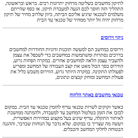
לתיקון מחשבים בשליטה מרחוק יתרונות רבים. בראש ובראשונה,
התהליך הזה חוסך לכם הגעה למעבדת תיקון, או כסף שהייתם
משלמים לטכנאי שיגיע אליכם הביתה, כיוון שלרוב מחיר של תיקון
מרחוק יהיה זול יותר ממחיר של טכנאי עד הבית
ניקוי וירוסים
וירוסים במחשב הם למעשה תוכנות זדוניות החודרות למחשבים
בדרכים נסתרות ומשתמשות במחשבים כדי לשכפל את עצמן
ולהעביר עצמן הלאה למחשבים אחרים. במקרה הפחות גרוע,
הווירוס בסך הכול מאט את קצב העבודה של המחשב ומפריע
לפעולתו התקינה. במקרה היותר גרוע, הווירוס משבש כליל את
פעולת המחשב ומוחק קבצים ונתונים,
טכנאי מחשבים באתר הלקוח
כאשר זקוקים לשרות טכנאי עדיף להזמין טכנאי עד הבית. במקום
לבזבז את הזמן בטלטול המחשב עד למעבדה, ולהמתנה ממושכת
לאיתור התקלה, עדיף שיגיע בעל מקצוע במהירות האפשרית,
ויעשה מה שצריך בו במקום. שלא נדבר על הנוחות שבדבר, וההגנה
הבטוחה לחלקי המחשב והכבלים.