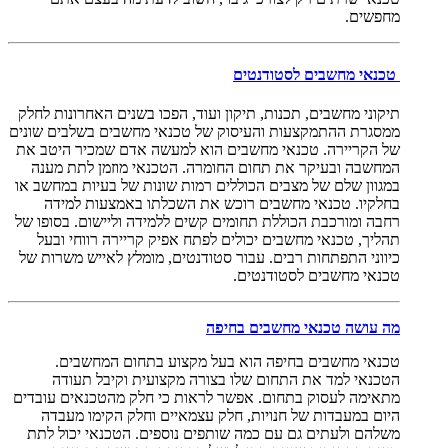
מחפשים.
טכנאי מחשבים לסטודנטים
תיקוני מחשבים, תכנות, תיקון ועוד, הפכו בשנים האחרונות לחלק
ממסגרת ההתמקצעות והעיסוק של טכנאי מחשבים בשלבים שונים
של הקריירה. טכנאי מחשבים הוא למעשה אדם שמכיר היטב את
המחשבה ובעיקר את תחום החומרה. הטכנאי מוזמן לתת מענה
במגוון שלם של מצבים הכוללים רמות שונות של בעיות במחשב או
בחלקיו. טכנאי מחשבים רוכש את השכלתו באמצעות למידה
רחבה ומורכבת הכוללת תחומים קשים ללמידה וליישום. בסופו של
תהליך, טכנאי מחשבים יכולים לפתח אפיק קריירה רווחי ובעל
כיווני התפתחות רבים. עבור סטודנטים, מומלץ לאייש משרות של
טכנאי מחשבים לסטודנטים.
מה עושה טכנאי מחשבים בחיפה
טכנאי מחשבים בחיפה הוא בעל מקצוע בתחום המחשבים.
הטכנאי למד את התחום שלו בצורה מקצועית וקיבל תעודה
מתאימה לעסוק בתחום. אפשר לראות כי חלק מהטכנאים עובדים
היום במעבדות של חנויות, חלק עצמאיים וחלק הקימו מעבדה
משלהם ולעתים גם עם כמה שותפים נוספים. הטכנאי יכול לתת