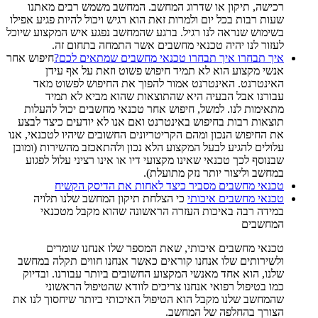
רכישה, תיקון או שדרוג המחשב. המחשב משמש רבים מאתנו
שעות רבות בכל יום ולמרות זאת הוא רגיש ויכול להיות פגיע אפילו
בשימוש שנראה לנו רגיל. ברגע שהמחשב נפגע איש המקצוע שיוכל
לעזור לנו יהיה טכנאי מחשבים אשר התמחה בתחום זה.
איך תבחרו איך תבחרו טכנאי מחשבים שמתאים לכם?
חיפוש אחר
אנשי מקצוע הוא לא תמיד חיפוש פשוט וזאת על אף עידן
האינטרנט. האינטרנט אמור להפוך את החיפוש לפשוט מאד
עבורנו אבל הבעיה היא שהתוצאות שהוא מביא לא תמיד
מתאימות לנו. למשל, חיפוש אחר טכנאי מחשבים יכול להעלות
תוצאות רבות בחיפוש באינטרנט ואם אנו לא יודעים כיצד לבצע
את החיפוש הנכון ומהם הקריטריונים החשובים שיהיו לטכנאי, אנו
עלולים להגיע לבעל המקצוע הלא נכון ולהתאכזב מהשירות (ומובן
שבנוסף לכך טכנאי שאינו מקצועי דיו או אינו רציני עלול לפגוע
במחשב וליצור יותר נזק מתועלת).
טכנאי מחשבים מסביר כיצד לאחות את הדיסק הקשיח
טכנאי מחשבים איכותי
כי הצלחת תיקון המחשב שלנו תלויה
במידה רבה באיכות העזרה הראשונה שהוא מקבל מטכנאי
המחשבים
טכנאי מחשבים איכותי, שאת המספר שלו אנחנו שומרים
ולשירותים שלו אנחנו קוראים כאשר אנחנו חווים תקלה במחשב
שלנו, הוא אחד מאנשי המקצוע החשובים ביותר עבורנו. ובדיוק
כמו בטיפול רפואי אנחנו צריכים לוודא שהטיפול הראשוני
שהמחשב שלנו מקבל הוא הטיפול האיכותי ביותר שיחסוך לנו את
הצורך בהחלפה של המחשב.